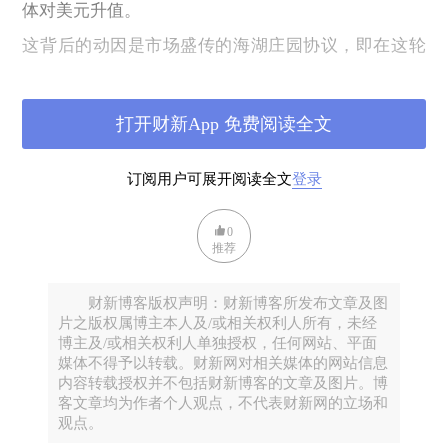
体对美元升值。
这背后的动因是市场盛传的海湖庄园协议，即在这轮
贸易谈判中可能加入出口国货币对美元升值的条款。
日内瓦会谈后，中美贸易正式进入谈判阶段，人民币
打开财新App 免费阅读全文
是否可能升值，将带来哪些风险？
我们看看1985年广场协议的情况。
订阅用户可展开阅读全文
登录
当时的日美与今日之中美，有一些类似之处：
0
一、经济挑战。
推荐
上个世纪七八十年代以来，日本较美国的相对经济优
势持续扩大，日本GDP占美国的比重在1995年达到历
财新博客版权声明：财新博客所发布文章及图
片之版权属博主本人及/或相关权利人所有，未经
史峰值的72%。
博主及/或相关权利人单独授权，任何网站、平面
最近二十年，中国经济加速追赶美国，中国GDP占美
媒体不得予以转载。财新网对相关媒体的网站信息
内容转载授权并不包括财新博客的文章及图片。博
国的比重在2021年达到历史峰值的75%。
客文章均为作者个人观点，不代表财新网的立场和
观点。